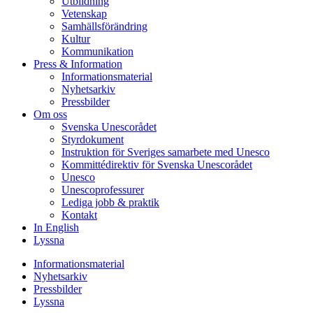
Utbildning
Vetenskap
Samhällsförändring
Kultur
Kommunikation
Press & Information
Informationsmaterial
Nyhetsarkiv
Pressbilder
Om oss
Svenska Unescorådet
Styrdokument
Instruktion för Sveriges samarbete med Unesco
Kommittédirektiv för Svenska Unescorådet
Unesco
Unescoprofessurer
Lediga jobb & praktik
Kontakt
In English
Lyssna
Informationsmaterial
Nyhetsarkiv
Pressbilder
Lyssna