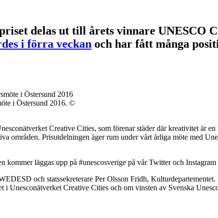
iset delas ut till årets vinnare UNESCO C
rdes i förra veckan
och har fått många positi
möte i Östersund 2016. ©
Unesconätverket Creative Cities, som förenar städer där kreativitet är 
tiva områden. Prisutdelningen äger rum under vårt årliga möte med Unes
ngen kommer läggas upp på #unescosverige på vår Twitter och Instagram
r SWEDESD och statssekreterare Per Olsson Fridh, Kulturdepartementet.
tet i Unesconätverket Creative Cities och om vinsten av Svenska Unesco