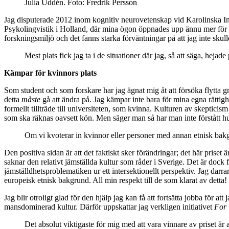
Julia Uddén. Foto: Fredrik Persson
Jag disputerade 2012 inom kognitiv neurovetenskap vid Karolinska Inst
Psykolingvistik i Holland, där mina ögon öppnades upp ännu mer för 
forskningsmiljö och det fanns starka förväntningar på att jag inte skull
Mest plats fick jag ta i de situationer där jag, så att säga, heja
Kämpar för kvinnors plats
Som student och som forskare har jag ägnat mig åt att försöka flytta gr
detta
måste
gå att ändra på. Jag kämpar inte bara för mina egna rättigh
formellt tillträde till universiteten, som kvinna. Kulturen av skepticis
som ska räknas oavsett kön. Men säger man så har man inte förstått h
Om vi kvoterar in kvinnor eller personer med annan etnisk bakgru
Den positiva sidan är att det faktiskt sker förändringar; det här prise
saknar den relativt jämställda kultur som råder i Sverige. Det är dock
jämställdhetsproblematiken ur ett intersektionellt perspektiv. Jag dar
europeisk etnisk bakgrund. All min respekt till de som klarat av detta!
Jag blir otroligt glad för den hjälp jag kan få att fortsätta jobba för
mansdominerad kultur. Därför uppskattar jag verkligen initiativet
For 
Det absolut viktigaste för mig med att vara vinnare av priset är a