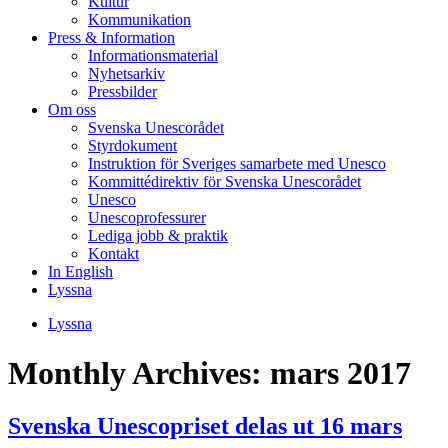
Kultur
Kommunikation
Press & Information
Informationsmaterial
Nyhetsarkiv
Pressbilder
Om oss
Svenska Unescorådet
Styrdokument
Instruktion för Sveriges samarbete med Unesco
Kommittédirektiv för Svenska Unescorådet
Unesco
Unescoprofessurer
Lediga jobb & praktik
Kontakt
In English
Lyssna
Lyssna
Monthly Archives:
mars 2017
Svenska Unescopriset delas ut 16 mars