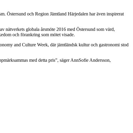
sm. Östersund och Region Jämtland Härjedalen har även inspirerat
t av nätverkets globala årsmöte 2016 med Östersund som värd,
ikedom och förankring som mötet visade.
tronomy and Culture Week, där jämtländsk kultur och gastronomi stod
se uppmärksammas med detta pris”, säger AnnSofie Andersson,