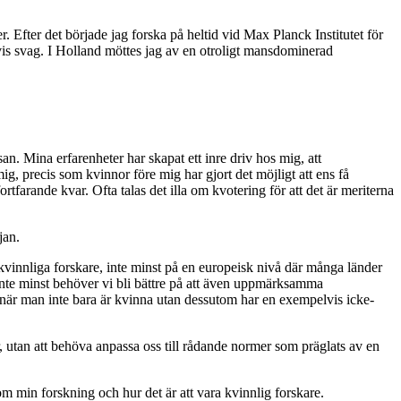
Efter det började jag forska på heltid vid Max Planck Institutet för
is svag. I Holland möttes jag av en otroligt mansdominerad
an. Mina erfarenheter har skapat ett inre driv hos mig, att
g, precis som kvinnor före mig har gjort det möjligt att ens få
rtfarande kvar. Ofta talas det illa om kvotering för att det är meriterna
jan.
a kvinnliga forskare, inte minst på en europeisk nivå där många länder
. Inte minst behöver vi bli bättre på att även uppmärksamma
in när man inte bara är kvinna utan dessutom har en exempelvis icke-
är, utan att behöva anpassa oss till rådande normer som präglats av en
 om min forskning och hur det är att vara kvinnlig forskare.