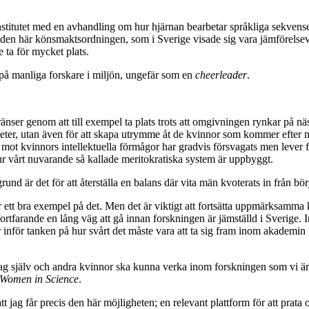
itutet med en avhandling om hur hjärnan bearbetar språkliga sekvenser. 
den här könsmaktsordningen, som i Sverige visade sig vara jämförelsev
e ta för mycket plats.
de på manliga forskare i miljön, ungefär som en
cheerleader
.
änser genom att till exempel ta plats trots att omgivningen rynkar på näs
eter, utan även för att skapa utrymme åt de kvinnor som kommer efter mi
m mot kvinnors intellektuella förmågor har gradvis försvagats men lever fo
ur vårt nuvarande så kallade meritokratiska system är uppbyggt.
nd är det för att återställa en balans där vita män kvoterats in från bör
t är ett bra exempel på det. Men det är viktigt att fortsätta uppmärksamm
 fortfarande en lång väg att gå innan forskningen är jämställd i Sverige
rar inför tanken på hur svårt det måste vara att ta sig fram inom akadem
 att jag själv och andra kvinnor ska kunna verka inom forskningen som vi 
Women in Science
.
tt jag får precis den här möjligheten; en relevant plattform för att prata