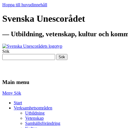
Hoppa till huvudinnehåll
Svenska Unescorådet
— Utbildning, vetenskap, kultur och komm
Sök
Sök
— Utbildning, vetenskap, kultur och komm
Main menu
Meny
Sök
Start
Verksamhetsområden
Utbildning
Vetenskap
Samhällsförändring