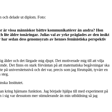
n och delade ut diplom. Foto:
arför är vissa människor bättre kommunikatörer än andra? Hon
 lite äldre tonåringar. Julias val av yrke präglades av den insikt
r har sedan dess genomsyrats av hennes feministiska perspektiv
ig ålder och det färgade mig djupt. Det motiverade mig till att vilja
stämde. Det finns en stark förväntan på att matematiska begåvningar ska
e på universitetsnivå och det var, precis som jag förutspått, tyvärr en
 steg.
nska Institutet.
n kring hjärnans funktion. Jag började hjälpa till med experiment på
en i sig var dessutom mer stimulerande än min utbildning så jag