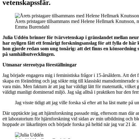
vetenskapssfär.
Årets pristagare tillsammans med Helene Hellmark Knutsson, min
Emma Burendahl
Julia Uddén brinner för tvärvetenskap i gränslandet mellan neur
har nyligen fått ett femårigt forskningsanslag för att fylla de hä
hon gjorde redan som ung tonårig: att det finns en könsordning 
på samhällsutvecklingen.
Utmanar stereotypa föreställningar
Jag började engagera mig i feministiska frågor i 15-årsåldern. Att det f
skapa en förändring och jag sökte mig till klassiskt mansdominerade sf
vara män. Men faktum är att jag har väldigt lätt för matematik, vilket g
väldigt manligt dominerad miljö. Jag såg alltså i praktiken hur den femi
Jag visste tidigt att jag ville forska så efter att ha läst matte p
Där upptäckte jag att hjärnforskning passade mig, eftersom man där an
ett laboratorium för hjärnforskning vid sidan av min utbildning och bl
hoppade av läkarlinjen och började forska på heltid när jag var 21 år.