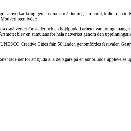
sbygd samverkar kring gemensamma mål inom gastronomi, kultur och turi
. Motiveringen lyder:
nesco-nätverket för städer och en höjdpunkt i arbetet var arrangemange
Årsmötet blev en stimulans för hela nätverket genom den uppfinningsr
 100 UNESCO Creative Cities från 50 länder, genomfördes festivalen Gas
ersoner lade ner för att bjuda alla deltagare på en annorlunda upplevel