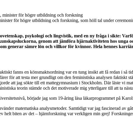
ister för högre utbildning och forskning, som höll tal under ceremoni
ovetenskap, psykologi och lingvistik, med en ny fråga i sikte: V
r kunskapsluckorna, genom att jämföra hjärnaktiviteten hos unga och
som generar sämre lön och villkor för kvinnor. Hela hennes karriä
aktiskt fanns en könsmaktsordning var en tung insikt att få redan i så tid
ärer för att testa mer grundligt om den feministiska analysen faktiskt 
jorde att jag sökte till ett mattegymnasium i Stockholm. Där läste vi matt
nistiska teorin stämde och det motiverade mig ytterligare till att ta nästa
å universitetsnivå, började jag som 19-åring läsa läkarprogrammet på Karoli
vänder matematiska analysmetoder. Samtidigt var jag fascinerad av gåta
ev helt biten av det – hjärnforskning var verkligen min grej! Forskning