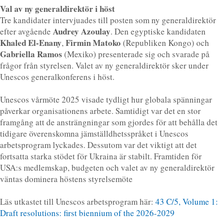
Val av ny generaldirektör i höst
Tre kandidater intervjuades till posten som ny generaldirektör
Audrey Azoulay
efter avgående
. Den egyptiske kandidaten
Khaled El-Enany
Firmin Matoko
,
(Republiken Kongo) och
Gabriella Ramos
(Mexiko) presenterade sig och svarade på
frågor från styrelsen. Valet av ny generaldirektör sker under
Unescos generalkonferens i höst.
Unescos vårmöte 2025 visade tydligt hur globala spänningar
påverkar organisationens arbete. Samtidigt var det en stor
framgång att de ansträngningar som gjordes för att behålla det
tidigare överenskomna jämställdhetsspråket i Unescos
arbetsprogram lyckades. Dessutom var det viktigt att det
fortsatta starka stödet för Ukraina är stabilt. Framtiden för
USA:s medlemskap, budgeten och valet av ny generaldirektör
väntas dominera höstens styrelsemöte
Läs utkastet till Unescos arbetsprogram här:
43 C/5, Volume 1:
Draft resolutions: first biennium of the 2026-2029