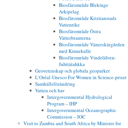
Biosfärområde Blekinge
Arkipelag
Biosfärområde Kristianstads
Vattenrike
Biosfärområde Östra
Vätterbranterna
Biosfärområde Vänerskärgården
med Kinnekulle
Biosfärområde Vindelälven-
Juhttátahkka
Geovetenskap och globala geoparker
L’Oréal-Unesco For Women in Science-priset
Samhällsförändring
Vatten och hav
Intergovernmental Hydrological
Program – IHP
Intergovernmental Oceanographic
Commission – IOC
Visit to Zambia and South Africa by Minister for