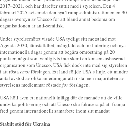
2017–2021, och har därefter suttit med i styrelsen. Den 4
februari 2025 aviserade den nya Trump-administrationen en 90
dagars översyn av Unesco för att bland annat bedöma om
organisationen är anti-semitisk.
Under styrelsemötet visade USA tydligt sitt motstånd mot
Agenda 2030, jämställdhet, mångfald och inkludering och nya
internationella dagar genom att begära omröstning på 20
punkter, något som vanligtvis inte sker i en konsensusbaserad
organisation som Unesco. USA fick dock inte med sig styrelsen
i att rösta
emot
förslagen. Ett land följde USA:s linje, ett mindre
antal avstod av olika anledningar att rösta men majoriteten av
styrelsens medlemmar röstade
för
förslagen.
USA höll även ett nationellt inlägg där de menade att de ville
undvika politisering och att Unesco ska fokusera på att främja
fred genom internationellt samarbete inom sitt mandat
Stabilt stöd för Ukraina