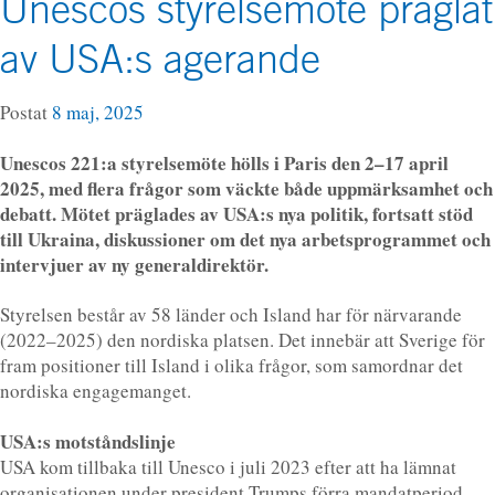
Unescos styrelsemöte präglat
av USA:s agerande
Postat
8 maj, 2025
Unescos 221:a styrelsemöte hölls i Paris den 2–17 april
2025, med flera frågor som väckte både uppmärksamhet och
debatt. Mötet präglades av USA:s nya politik, fortsatt stöd
till Ukraina, diskussioner om det nya arbetsprogrammet och
intervjuer av ny generaldirektör.
Styrelsen består av 58 länder och Island har för närvarande
(2022–2025) den nordiska platsen. Det innebär att Sverige för
fram positioner till Island i olika frågor, som samordnar det
nordiska engagemanget.
USA:s motståndslinje
USA kom tillbaka till Unesco i juli 2023 efter att ha lämnat
organisationen under president Trumps förra mandatperiod