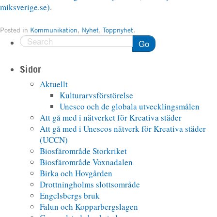
miksverige.se)
.
Posted in
Kommunikation
,
Nyhet
,
Toppnyhet
.
Go
Sidor
Aktuellt
Kulturarvsförstörelse
Unesco och de globala utvecklingsmålen
Att gå med i nätverket för Kreativa städer
Att gå med i Unescos nätverk för Kreativa städer
(UCCN)
Biosfärområde Storkriket
Biosfärområde Voxnadalen
Birka och Hovgården
Drottningholms slottsområde
Engelsbergs bruk
Falun och Kopparbergslagen