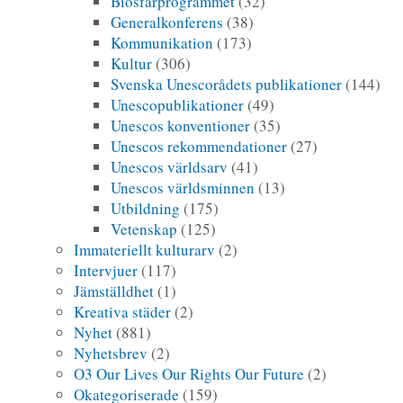
Biosfärprogrammet
(32)
Generalkonferens
(38)
Kommunikation
(173)
Kultur
(306)
Svenska Unescorådets publikationer
(144)
Unescopublikationer
(49)
Unescos konventioner
(35)
Unescos rekommendationer
(27)
Unescos världsarv
(41)
Unescos världsminnen
(13)
Utbildning
(175)
Vetenskap
(125)
Immateriellt kulturarv
(2)
Intervjuer
(117)
Jämställdhet
(1)
Kreativa städer
(2)
Nyhet
(881)
Nyhetsbrev
(2)
O3 Our Lives Our Rights Our Future
(2)
Okategoriserade
(159)