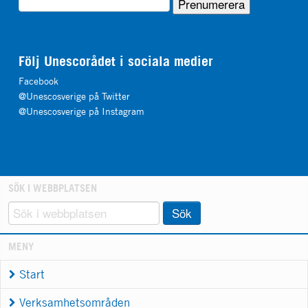
Följ Unescorådet i sociala medier
Facebook
@Unescosverige på Twitter
@Unescosverige på Instagram
SÖK I WEBBPLATSEN
Sök
MENY
Start
Verksamhetsområden