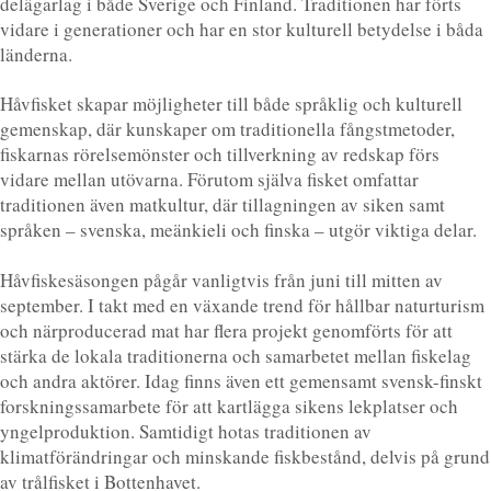
delägarlag i både Sverige och Finland. Traditionen har förts
vidare i generationer och har en stor kulturell betydelse i båda
länderna.
Håvfisket skapar möjligheter till både språklig och kulturell
gemenskap, där kunskaper om traditionella fångstmetoder,
fiskarnas rörelsemönster och tillverkning av redskap förs
vidare mellan utövarna. Förutom själva fisket omfattar
traditionen även matkultur, där tillagningen av siken samt
språken – svenska, meänkieli och finska – utgör viktiga delar.
Håvfiskesäsongen pågår vanligtvis från juni till mitten av
september. I takt med en växande trend för hållbar naturturism
och närproducerad mat har flera projekt genomförts för att
stärka de lokala traditionerna och samarbetet mellan fiskelag
och andra aktörer. Idag finns även ett gemensamt svensk-finskt
forskningssamarbete för att kartlägga sikens lekplatser och
yngelproduktion. Samtidigt hotas traditionen av
klimatförändringar och minskande fiskbestånd, delvis på grund
av trålfisket i Bottenhavet.