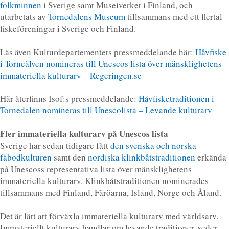
folkminnen
i Sverige samt Museiverket i Finland, och
utarbetats av
Tornedalens Museum
tillsammans med ett flertal
fiskeföreningar i Sverige och Finland.
Läs även Kulturdepartementets pressmeddelande här:
Håvfiske
i Torneälven nomineras till Unescos lista över mänsklighetens
immateriella kulturarv – Regeringen.se
Här återfinns Isof:s pressmeddelande:
Håvfisketraditionen i
Tornedalen nomineras till Unescolista – Levande kulturarv
Fler immateriella kulturarv på Unescos lista
Sverige har sedan tidigare fått
den svenska och norska
fäbodkulturen
samt den
nordiska klinkbåtstraditionen
erkända
på Unescoss representativa lista över mänsklighetens
immateriella kulturarv. Klinkbåtstraditionen nominerades
tillsammans med Finland, Färöarna, Island, Norge och Åland.
Det är lätt att förväxla immateriella kulturarv med världsarv.
Immateriellt kulturarv handlar om levande traditioner, seder