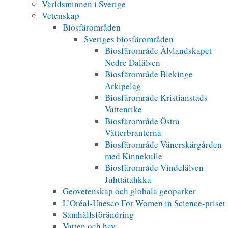
Världsminnen i Sverige
Vetenskap
Biosfärområden
Sveriges biosfärområden
Biosfärområde Älvlandskapet
Nedre Dalälven
Biosfärområde Blekinge
Arkipelag
Biosfärområde Kristianstads
Vattenrike
Biosfärområde Östra
Vätterbranterna
Biosfärområde Vänerskärgården
med Kinnekulle
Biosfärområde Vindelälven-
Juhttátahkka
Geovetenskap och globala geoparker
L’Oréal-Unesco For Women in Science-priset
Samhällsförändring
Vatten och hav