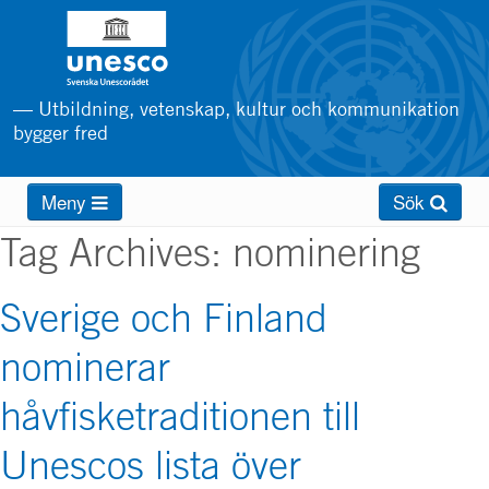
Hoppa
till
huvudinnehåll
— Utbildning, vetenskap, kultur och kommunikation
bygger fred
Main
Meny
Sök
menu
Tag Archives:
nominering
Sverige och Finland
nominerar
håvfisketraditionen till
Unescos lista över