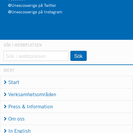
@Unescosverige på Twitter
@Unescosverige på Instagram
SÖK I WEBBPLATSEN
Sök
MENY
Start
Verksamhetsområden
Press & Information
Om oss
In English